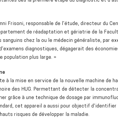
itantes dès la première étape du diagnostic et d’as
nni Frisoni, responsable de l’étude, directeur du C
épartement de réadaptation et gériatrie de la Facul
 sanguins chez la ou le médecin généraliste, par ex
d’examens diagnostiques, dégagerait des économi
e population plus large. »
ine
ite à la mise en service de la nouvelle machine de ha
moire des HUG. Permettant de détecter la concentr
imer grâce à une technique de dosage par immunoflu
dard, cet appareil a aussi pour objectif d’identifier
hauts risques de développer la maladie.