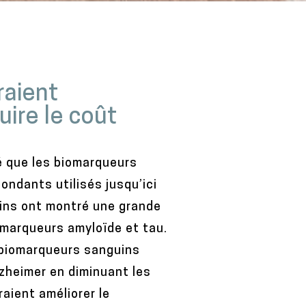
raient
uire le coût
é que les biomarqueurs
ndants utilisés jusqu’ici
uins ont montré une grande
omarqueurs amyloïde et tau.
 biomarqueurs sanguins
lzheimer en diminuant les
aient améliorer le