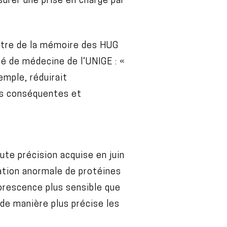
surer une prise en charge par
entre de la mémoire des HUG
té de médecine de l’UNIGE : «
emple, réduirait
es conséquentes et
ute précision acquise en juin
ation anormale de protéines
orescence plus sensible que
 de manière plus précise les