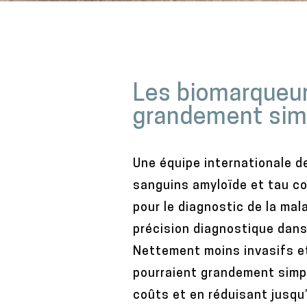
M
a
Les biomarqueur
i
grandement simpl
n
c
o
Une équipe internationale d
n
sanguins amyloïde et tau co
t
pour le diagnostic de la ma
e
précision diagnostique dans
n
Nettement moins invasifs et
t
pourraient grandement simpl
coûts et en réduisant jusqu