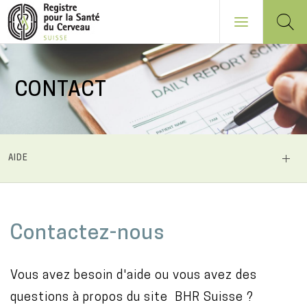
Aller
au
CONTACT
contenu
principal
NAVIGATION
AIDE
PRINCIPALE
M
Contactez-nous
a
i
Vous avez besoin d'aide ou vous avez des
n
questions à propos du site BHR Suisse ?
c