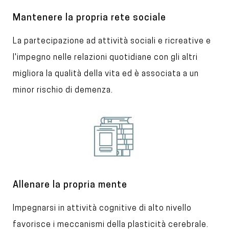
g
e
T
Mantenere la propria rete sociale
i
T
La partecipazione ad attività sociali e ricreative e
t
l
e
l'impegno nelle relazioni quotidiane con gli altri
e
x
migliora la qualità della vita ed è associata a un
t
minor rischio di demenza.
I
m
a
g
e
T
Allenare la propria mente
i
T
Impegnarsi in attività cognitive di alto nivello
t
l
e
favorisce i meccanismi della plasticità cerebrale.