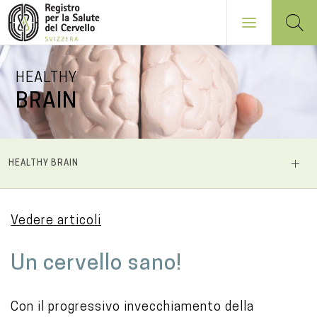
Salta
HEALTHY
al
BRAIN
contenuto
principale
NAVIGATION
HEALTHY BRAIN
PRINCIPALE
Vedere articoli
M
Un cervello sano!
a
i
Con il progressivo invecchiamento della
n