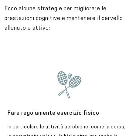
Ecco alcune strategie per migliorare le
prestazioni cognitive e mantenere il cervello
allenato e attivo:
I
m
a
g
e
T
Fare regolamente esercizio fisico
i
T
In particolare le attività aerobiche, come la corsa,
t