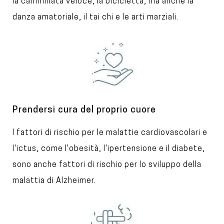
l
e
la camminata veloce, la bicicletta, ma anche la
e
x
danza amatoriale, il tai chi e le arti marziali.
t
I
m
a
g
e
T
Prendersi cura del proprio cuore
i
T
I fattori di rischio per le malattie cardiovascolari e
t
l
e
l'ictus, come l'obesità, l'ipertensione e il diabete,
e
x
sono anche fattori di rischio per lo sviluppo della
t
malattia di Alzheimer.
I