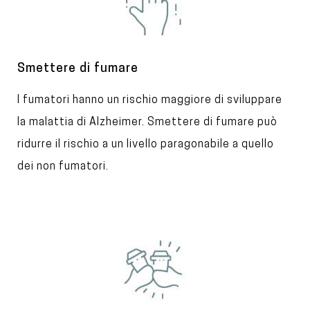
m
a
g
e
T
Smettere di fumare
i
T
I fumatori hanno un rischio maggiore di sviluppare
t
l
e
la malattia di Alzheimer. Smettere di fumare può
e
x
ridurre il rischio a un livello paragonabile a quello
t
dei non fumatori.
I
m
a