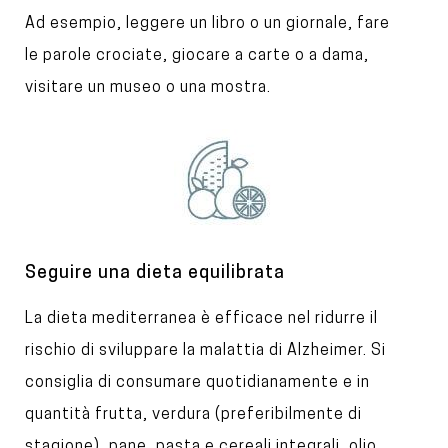
e
x
Ad esempio, leggere un libro o un giornale, fare
t
le parole crociate, giocare a carte o a dama,
visitare un museo o una mostra.
I
m
a
g
e
T
Seguire una dieta equilibrata
i
T
La dieta mediterranea è efficace nel ridurre il
t
l
e
rischio di sviluppare la malattia di Alzheimer. Si
e
x
consiglia di consumare quotidianamente e in
t
quantità frutta, verdura (preferibilmente di
stagione), pane, pasta e cereali integrali, olio